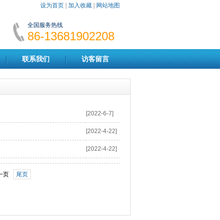
设为首页
|
加入收藏
|
网站地图
全国服务热线
86-13681902208
联系我们
访客留言
[2022-6-7]
[2022-4-22]
[2022-4-22]
一页
尾页