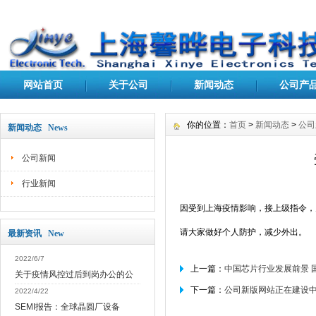
网站首页
关于公司
新闻动态
公司产
你的位置：
首页
>
新闻动态
>
公司
新闻动态 News
公司新闻
行业新闻
因受到上海疫情影响，接上级指令，
请大家做好个人防护，减少外出。
最新资讯 New
2022/6/7
上一篇：
中国芯片行业发展前景 
关于疫情风控过后到岗办公的公
下一篇：
公司新版网站正在建设
2022/4/22
SEMI报告：全球晶圆厂设备