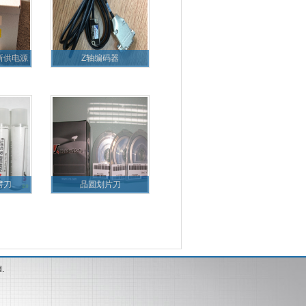
断供电源
Z轴编码器
劈刀
晶圆划片刀
d.